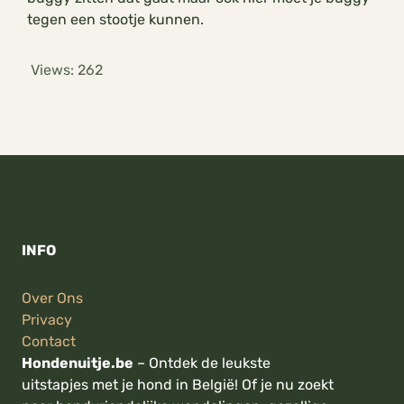
tegen een stootje kunnen.
Views:
262
INFO
Over Ons
Privacy
Contact
Hondenuitje.be
– Ontdek de leukste
uitstapjes met je hond in België! Of je nu zoekt